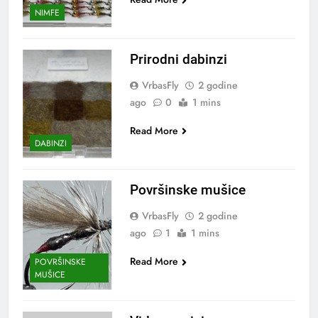
NIMFE
Prirodni dabinzi
VrbasFly
2 godine
ago
0
1 mins
Read More
DABINZI
Površinske mušice
VrbasFly
2 godine
ago
1
1 mins
Read More
POVRŠINSKE
MUŠICE