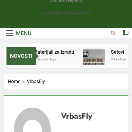
Jednom Mjestu
PRETPLATA NOVOSTI
MENU
Materijali za izradu
Setovi Nim
NOVOSTI
2 Godine Ago
2 Godine Ago
Home
VrbasFly
VrbasFly