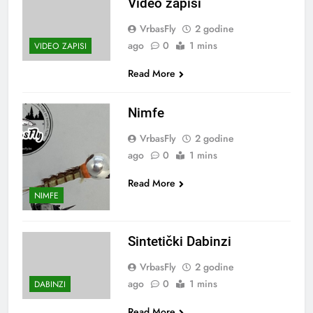
Video zapisi
VrbasFly
2 godine
ago
0
1 mins
VIDEO ZAPISI
Read More
Nimfe
VrbasFly
2 godine
ago
0
1 mins
Read More
NIMFE
Sintetički Dabinzi
VrbasFly
2 godine
ago
0
1 mins
DABINZI
Read More